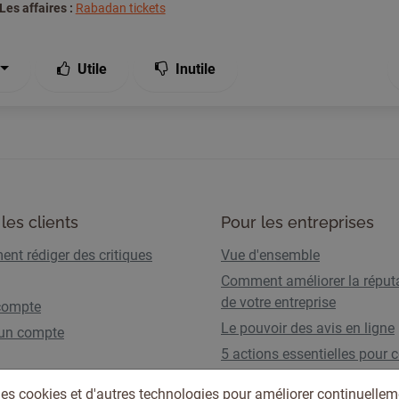
Les affaires :
Rabadan tickets
Utile
Inutile
les clients
Pour les entreprises
nt rédiger des critiques
Vue d'ensemble
Comment améliorer la réput
de votre entreprise
compte
Le pouvoir des avis en ligne
 un compte
5 actions essentielles pour c
les AI Overviews
des cookies et d'autres technologies pour améliorer continuellem