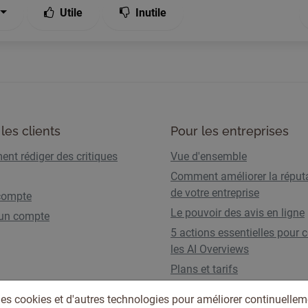
Utile
Inutile
les clients
Pour les entreprises
nt rédiger des critiques
Vue d'ensemble
Comment améliorer la réput
de votre entreprise
compte
Le pouvoir des avis en ligne
 un compte
5 actions essentielles pour c
les AI Overviews
Plans et tarifs
des cookies et d'autres technologies pour améliorer continuellem