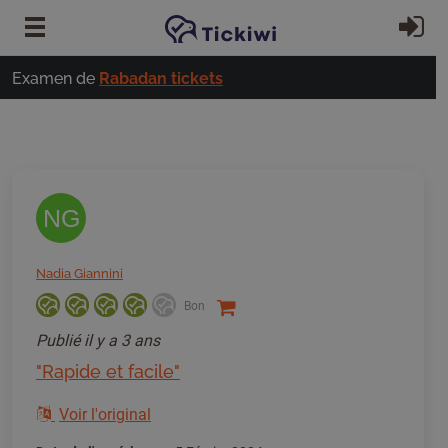
Passer au contenu principal
S'
Examen de
Rabadan tickets
NG
Nadia Giannini
Bon
Publié
il y a 3 ans
"Rapide et facile"
Voir l'original