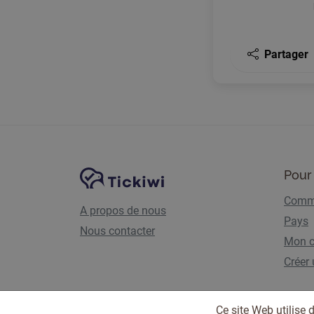
Partager
Navigation du site
Plate-forme Tickiwi
Pour 
Comme
A propos de nous
Pays
Nous contacter
Mon 
Créer
Ce site Web utilise 