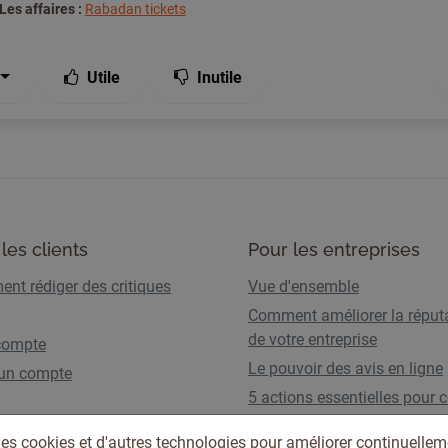
Les affaires :
Rabadan tickets
Utile
Inutile
les clients
Pour les entreprises
nt rédiger des critiques
Vue d'ensemble
Comment améliorer la réput
de votre entreprise
compte
Le pouvoir des avis en ligne
 un compte
5 actions essentielles pour c
les AI Overviews
des cookies et d'autres technologies pour améliorer continuellem