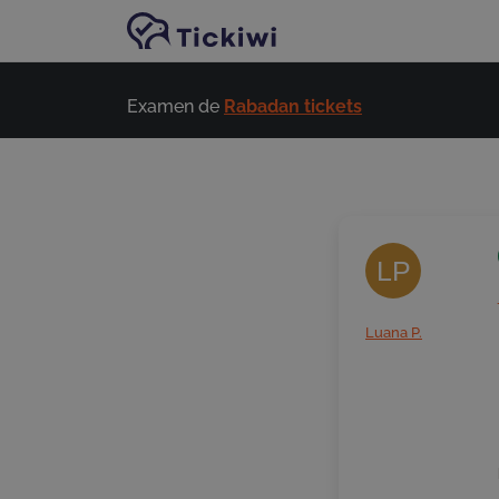
Passer au contenu principal
Examen de
Rabadan tickets
LP
Luana P.