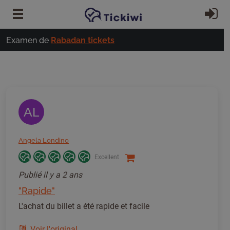
Passer au contenu principal
S'
Examen de
Rabadan tickets
AL
Angela Londino
Excellent
Publié
il y a 2 ans
"Rapide"
L'achat du billet a été rapide et facile
Voir l'original