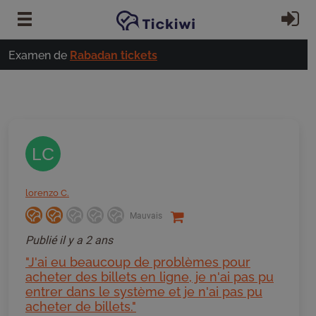
Passer au contenu principal
S'
Examen de
Rabadan tickets
LC
lorenzo C.
Mauvais
Publié
il y a 2 ans
"J'ai eu beaucoup de problèmes pour
acheter des billets en ligne, je n'ai pas pu
entrer dans le système et je n'ai pas pu
acheter de billets."