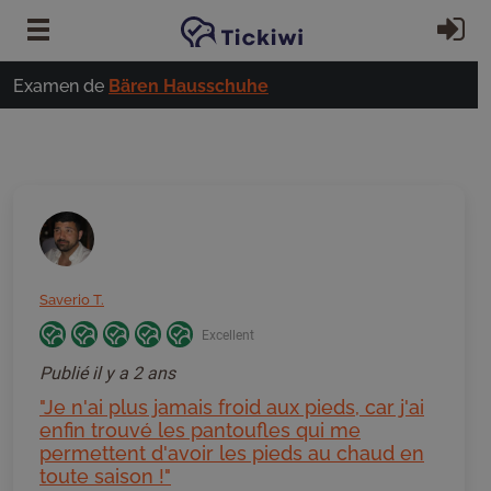
Passer au contenu principal
S'
Examen de
Bären Hausschuhe
Saverio T.
Excellent
Publié
il y a 2 ans
"Je n'ai plus jamais froid aux pieds, car j'ai
enfin trouvé les pantoufles qui me
permettent d'avoir les pieds au chaud en
toute saison !"