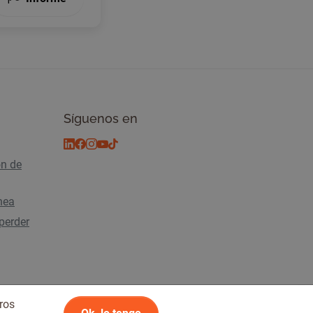
Síguenos en
ón de
ínea
perder
ros
2026 Tickiwi - Todos los derechos reservados