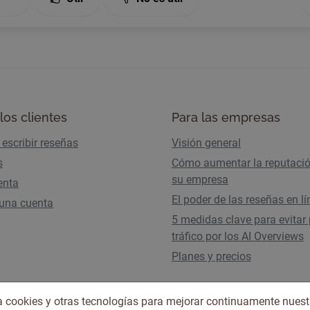
los clientes
Para las empresas
escribir reseñas
Visión general
s
Cómo aumentar la reputaci
su empresa
enta
El poder de las reseñas en l
 una cuenta
5 medidas clave para evitar 
tráfico por los AI Overviews
Planes y precios
iza cookies y otras tecnologías para mejorar continuamente nuest
Condiciones de uso
Política de privacidad
© 