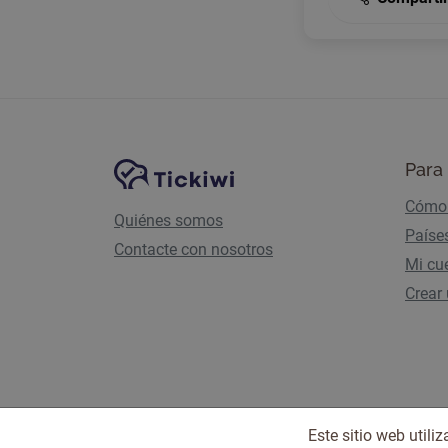
Navegación del sitio
Plataforma Tickiwi
Para 
Cómo 
Quiénes somos
Paíse
Contacte con nosotros
Mi cu
Crear
Este sitio web util