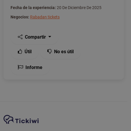
Fecha de la experiencia:
20 De Diciembre De 2025
Negocios:
Rabadan tickets
Compartir
Útil
No es útil
Informe
Navegación del sitio
Plataforma Tickiwi