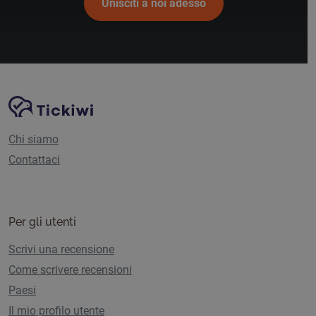
Unisciti a noi adesso
Navigazione del sito
Piattaforma Tickiwi
Chi siamo
Contattaci
Per gli utenti
Scrivi una recensione
Come scrivere recensioni
Paesi
Il mio profilo utente