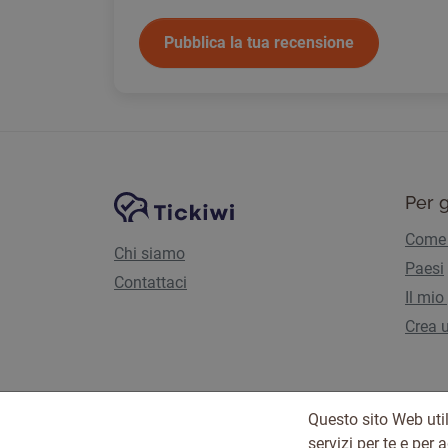
Pubblica la tua recensione
Navigazione del sito
Piattaforma Tickiwi
Per g
Come 
Chi siamo
Paesi
Contattaci
Il mio
Crea u
Questo sito Web util
servizi per te e per 