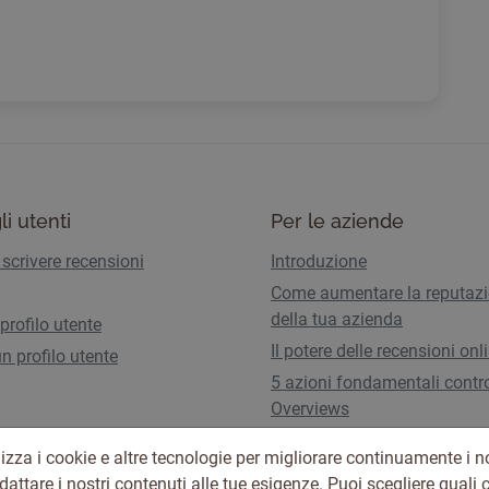
li utenti
Per le aziende
scrivere recensioni
Introduzione
Come aumentare la reputaz
della tua azienda
 profilo utente
Il potere delle recensioni onl
n profilo utente
5 azioni fondamentali contro
Overviews
Piani e tariffe
izza i cookie e altre tecnologie per migliorare continuamente i no
adattare i nostri contenuti alle tue esigenze. Puoi scegliere quali 