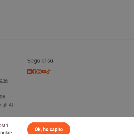
Seguici su
ione
ine
 gli AI
stri
Ok, ho capito
cookie