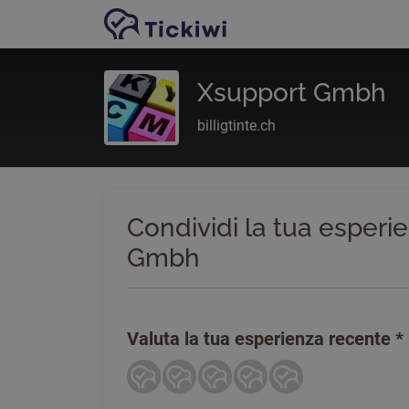
Vai al contenuto principale
Xsupport Gmbh
billigtinte.ch
Condividi la tua esperi
Gmbh
Valuta la tua esperienza recente
*