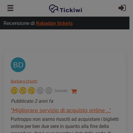
Vai al contenuto principale
Ac
Recensione di
Rabadan tickets
BD
Barbara Driutti
Discreto
Pubblicato
2 anni fa
"Migliorare servizio di acquisto online ..."
Purtroppo non siamo riusciti ad acquistare i biglietti
online per ben due sere in quanto alla fine della