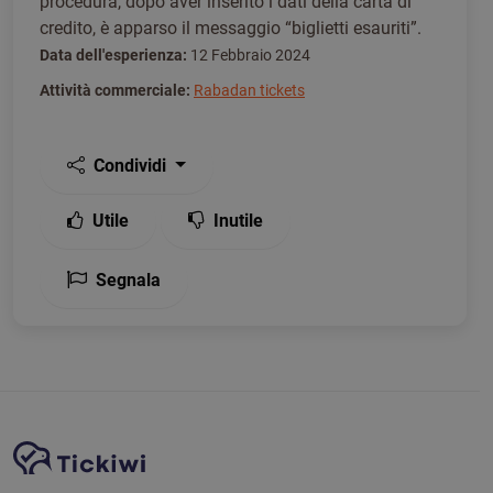
procedura, dopo aver inserito i dati della carta di
credito, è apparso il messaggio “biglietti esauriti”.
Data dell'esperienza:
12 Febbraio 2024
Attività commerciale:
Rabadan tickets
Condividi
Utile
Inutile
Segnala
Navigazione del sito
Piattaforma Tickiwi