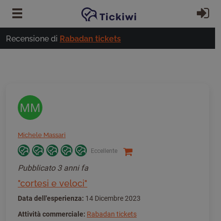
Vai al contenuto principale
Ac
Recensione di
Rabadan tickets
MM
Michele Massari
Eccellente
Pubblicato
3 anni fa
"cortesi e veloci"
Data dell'esperienza:
14 Dicembre 2023
Attività commerciale:
Rabadan tickets