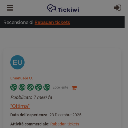
Vai al contenuto principale
Ac
Recensione di
Rabadan tickets
EU
Emanuele U.
Eccellente
Pubblicato
7 mesi fa
"Ottima"
Data dell'esperienza:
23 Dicembre 2025
Attività commerciale:
Rabadan tickets