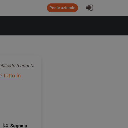
Accesso all'a
Per le aziende
bblicato
3 anni fa
 tutto in
Segnala