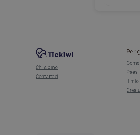
Navigazione del sito
Piattaforma Tickiwi
Per g
Come 
Chi siamo
Paesi
Contattaci
Il mio
Crea u