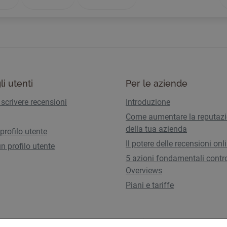
li utenti
Per le aziende
scrivere recensioni
Introduzione
Come aumentare la reputaz
della tua azienda
 profilo utente
Il potere delle recensioni onl
n profilo utente
5 azioni fondamentali contro
Overviews
Piani e tariffe
Termini di utilizzo
Informativa sulla pri