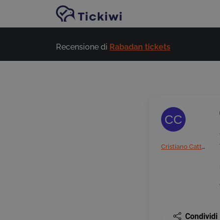
Vai al contenuto principale
Recensione di
Rabadan tickets
CC
Cristiano Cattaneo
Condividi