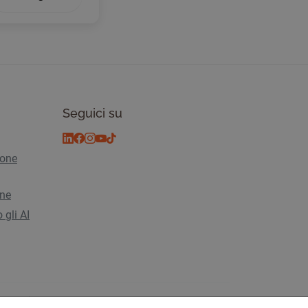
Seguici su
ione
ine
 gli AI
vacy
© 2026 Tickiwi - Tutti i diritti riservati