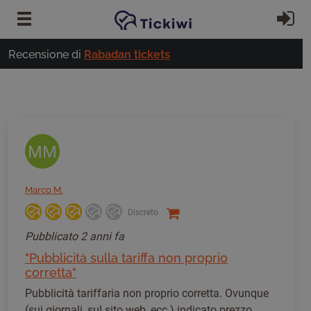
Vai al contenuto principale
Ac
Recensione di
Rabadan tickets
MM
Marco M.
Discreto
Pubblicato
2 anni fa
"Pubblicità sulla tariffa non proprio
corretta"
Pubblicità tariffaria non proprio corretta. Ovunque
(sui giornali, sul sito web, ecc.) indicato prezzo