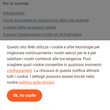
Per le aziende
Introduzione
Come aumentare la reputazione della tua azienda
Il potere delle recensioni online
5 azioni fondamentali contro gli AI Overviews
Piani e tariffe
Questo sito Web utilizza i cookie e altre tecnologie per
migliorare continuamente i nostri servizi per te e per
adattare i nostri contenuti alle tue esigenze. Puoi
Seguici su
scegliere quali cookie consentire in qualsiasi momento
configurandoli
. La chiusura di questa notifica attiverà
tutti i cookie. I dettagli possono essere trovati nella
nostra
politica sulla privacy
.
Ok, ho capito
Termini di utilizzo
Informativa sulla privacy