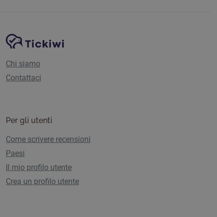
Navigazione del sito
Piattaforma Tickiwi
Chi siamo
Contattaci
Per gli utenti
Come scrivere recensioni
Paesi
Il mio profilo utente
Crea un profilo utente