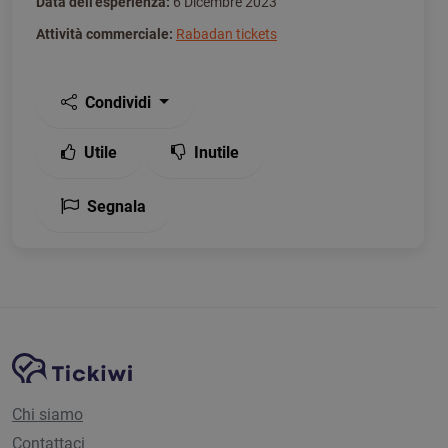
Data dell'esperienza:
6 Dicembre 2023
Attività commerciale:
Rabadan tickets
Condividi
Utile
Inutile
Segnala
Navigazione del sito
Piattaforma Tickiwi
Chi siamo
Contattaci