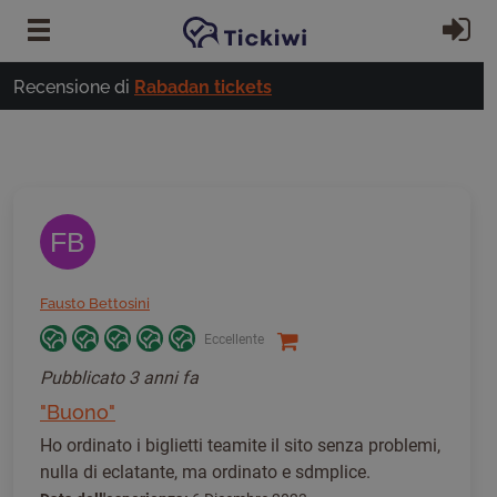
Vai al contenuto principale
Ac
Recensione di
Rabadan tickets
FB
Fausto Bettosini
Eccellente
Pubblicato
3 anni fa
"Buono"
Ho ordinato i biglietti teamite il sito senza problemi,
nulla di eclatante, ma ordinato e sdmplice.