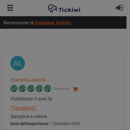
Vai al contenuto principale
Ac
Recensione di
Rabadan tickets
AL
Anamarija Lazarevic
Eccellente
Pubblicato
3 anni fa
"Favoloso"
Semplice e veloce
Data dell'esperienza:
7 Dicembre 2023