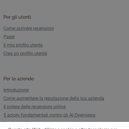
Per gli utenti
Come scrivere recensioni
Paesi
Il mio profilo utente
Crea un profilo utente
Per le aziende
Introduzione
Come aumentare la reputazione della tua azienda
Il potere delle recensioni online
5 azioni fondamentali contro gli AI Overviews
Piani e tariffe