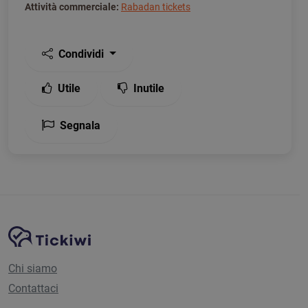
Attività commerciale:
Rabadan tickets
Condividi
Utile
Inutile
Segnala
Navigazione del sito
Piattaforma Tickiwi
Chi siamo
Contattaci