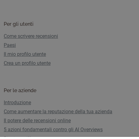
Per gli utenti
Come scrivere recensioni
Paesi
Il mio profilo utente
Crea un profilo utente
Per le aziende
Introduzione
Come aumentare la reputazione della tua azienda
Il potere delle recensioni online
5 azioni fondamentali contro gli AI Overviews
Piani e tariffe