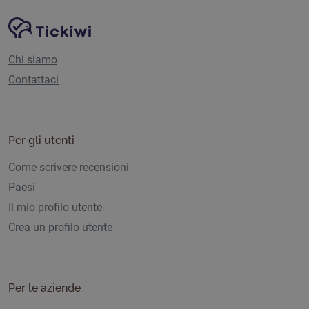
Navigazione del sito
Piattaforma Tickiwi
Chi siamo
Contattaci
Per gli utenti
Come scrivere recensioni
Paesi
Il mio profilo utente
Crea un profilo utente
Per le aziende