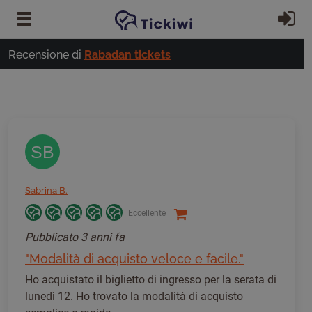
Vai al contenuto principale
Ac
Recensione di
Rabadan tickets
SB
Sabrina B.
Eccellente
Pubblicato
3 anni fa
"Modalità di acquisto veloce e facile."
Ho acquistato il biglietto di ingresso per la serata di
lunedì 12. Ho trovato la modalità di acquisto