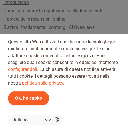
Introduzione
Come aumentare la reputazione della tua azienda
Il potere delle recensioni online
5 azioni fondamentali contro gli AI Overviews
Piani e tariffe
Questo sito Web utilizza i cookie e altre tecnologie per
migliorare continuamente i nostri servizi per te e per
adattare i nostri contenuti alle tue esigenze. Puoi
Seguici su
scegliere quali cookie consentire in qualsiasi momento
configurandoli
. La chiusura di questa notifica attiverà
tutti i cookie. I dettagli possono essere trovati nella
nostra
politica sulla privacy
.
Ok, ho capito
Termini di utilizzo
Informativa sulla privacy
© 2026 Tickiwi - Tutti i diritti riservati