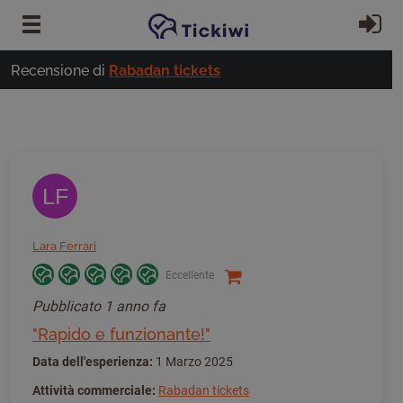
Vai al contenuto principale
Ac
Recensione di
Rabadan tickets
LF
Lara Ferrari
Eccellente
Pubblicato
1 anno fa
"Rapido e funzionante!"
Data dell'esperienza:
1 Marzo 2025
Attività commerciale:
Rabadan tickets