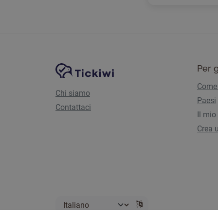
Navigazione del sito
Piattaforma Tickiwi
Per g
Come 
Chi siamo
Paesi
Contattaci
Il mio
Crea u