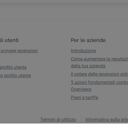
li utenti
Per le aziende
scrivere recensioni
Introduzione
Come aumentare la reputaz
della tua azienda
 profilo utente
Il potere delle recensioni onl
n profilo utente
5 azioni fondamentali contro
Overviews
Piani e tariffe
Termini di utilizzo
Informativa sulla pri