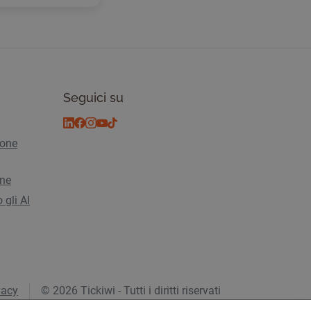
Seguici su
ione
ine
 gli AI
vacy
© 2026 Tickiwi - Tutti i diritti riservati