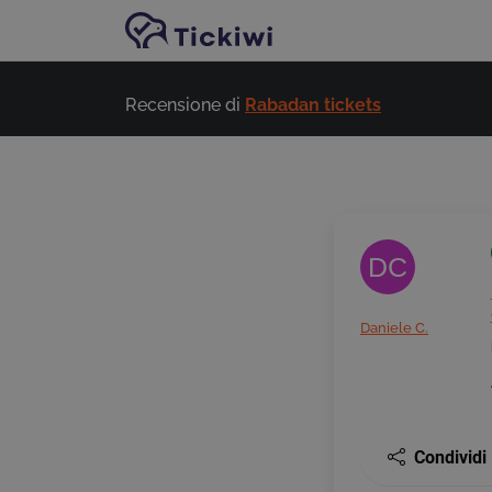
Vai al contenuto principale
Recensione di
Rabadan tickets
DC
Daniele C.
Condividi