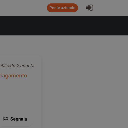
Accesso all'a
Per le aziende
bblicato
2 anni fa
di pagamento
Segnala