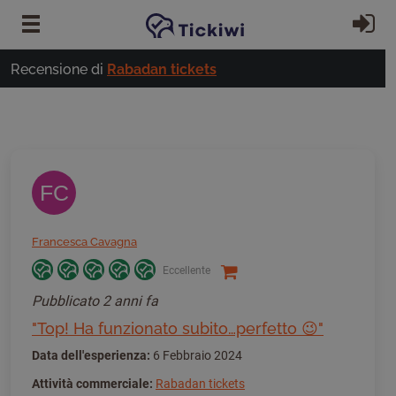
Vai al contenuto principale
Ac
Recensione di
Rabadan tickets
FC
Francesca Cavagna
Eccellente
Pubblicato
2 anni fa
"Top! Ha funzionato subito…perfetto 😉"
Data dell'esperienza:
6 Febbraio 2024
Attività commerciale:
Rabadan tickets