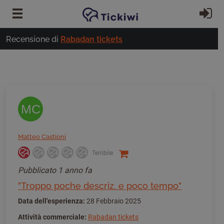
Vai al contenuto principale
Ac
Recensione di
Rabadan tickets
MC
Matteo Castioni
Terribile
Pubblicato
1 anno fa
"Troppo poche descriz. e poco tempo"
Data dell'esperienza:
28 Febbraio 2025
Attività commerciale:
Rabadan tickets