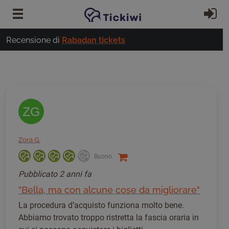
Vai al contenuto principale
Ac
Recensione di
Rabadan tickets
ZG
Zora G.
Buono
Pubblicato
2 anni fa
"Bella, ma con alcune cose da migliorare"
La procedura d’acquisto funziona molto bene.
Abbiamo trovato troppo ristretta la fascia oraria in