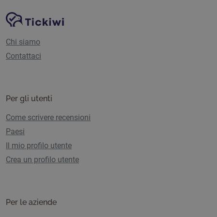
Navigazione del sito
Piattaforma Tickiwi
Chi siamo
Contattaci
Per gli utenti
Come scrivere recensioni
Paesi
Il mio profilo utente
Crea un profilo utente
Per le aziende