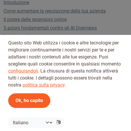
Introduzione
Come aumentare la reputazione della tua azienda
Il potere delle recensioni online
5 azioni fondamentali contro gli AI Overviews
Piani e tariffe
Questo sito Web utilizza i cookie e altre tecnologie per
migliorare continuamente i nostri servizi per te e per
adattare i nostri contenuti alle tue esigenze. Puoi
Seguici su
scegliere quali cookie consentire in qualsiasi momento
configurandoli
. La chiusura di questa notifica attiverà
tutti i cookie. I dettagli possono essere trovati nella
nostra
politica sulla privacy
.
Ok, ho capito
Termini di utilizzo
Informativa sulla privacy
© 2026 Tickiwi - Tutti i diritti riservati