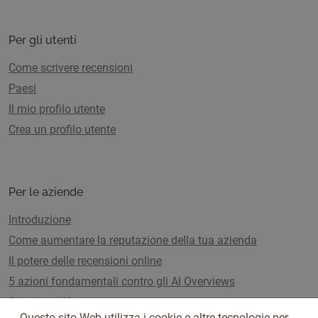
Per gli utenti
Come scrivere recensioni
Paesi
Il mio profilo utente
Crea un profilo utente
Per le aziende
Introduzione
Come aumentare la reputazione della tua azienda
Il potere delle recensioni online
5 azioni fondamentali contro gli AI Overviews
Piani e tariffe
Questo sito Web utilizza i cookie e altre tecnologie per