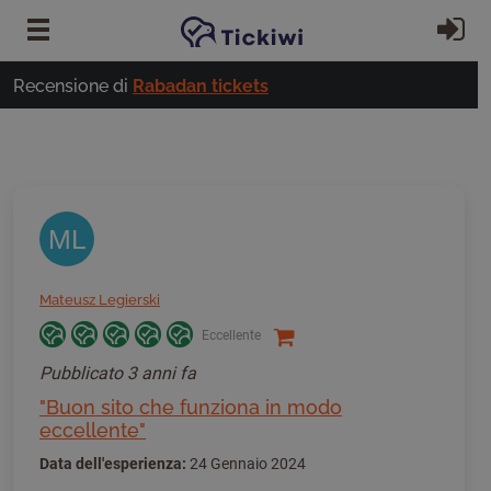
Vai al contenuto principale
Ac
Recensione di
Rabadan tickets
ML
Mateusz Legierski
Eccellente
Pubblicato
3 anni fa
"Buon sito che funziona in modo
eccellente"
Data dell'esperienza:
24 Gennaio 2024