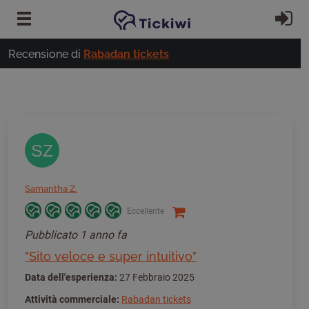
Vai al contenuto principale
Ac
Recensione di
Rabadan tickets
SZ
Samantha Z.
Eccellente
Pubblicato
1 anno fa
"Sito veloce e super intuitivo"
Data dell'esperienza:
27 Febbraio 2025
Attività commerciale:
Rabadan tickets