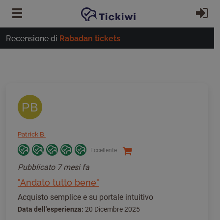
Vai al contenuto principale
Ac
Recensione di
Rabadan tickets
PB
Patrick B.
Eccellente
Pubblicato
7 mesi fa
"Andato tutto bene"
Acquisto semplice e su portale intuitivo
Data dell'esperienza:
20 Dicembre 2025