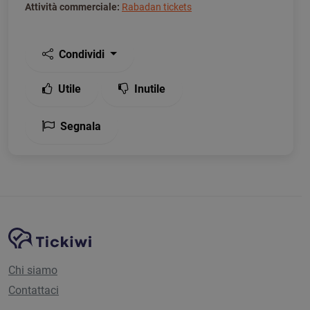
Attività commerciale:
Rabadan tickets
Condividi
Utile
Inutile
Segnala
Navigazione del sito
Piattaforma Tickiwi
Chi siamo
Contattaci