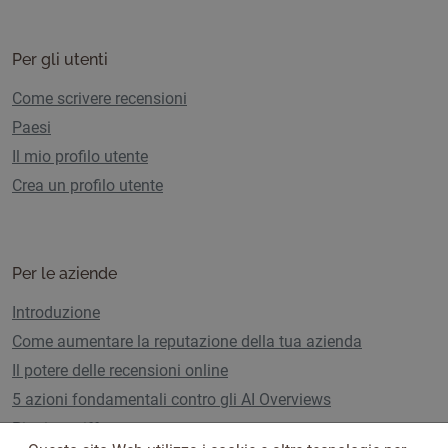
Per gli utenti
Come scrivere recensioni
Paesi
Il mio profilo utente
Crea un profilo utente
Per le aziende
Introduzione
Come aumentare la reputazione della tua azienda
Il potere delle recensioni online
5 azioni fondamentali contro gli AI Overviews
Piani e tariffe