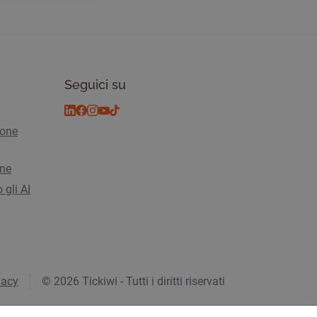
Seguici su
ione
ine
 gli AI
vacy
© 2026 Tickiwi - Tutti i diritti riservati