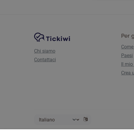
Navigazione del sito
Piattaforma Tickiwi
Per g
Come 
Chi siamo
Paesi
Contattaci
Il mio
Crea u