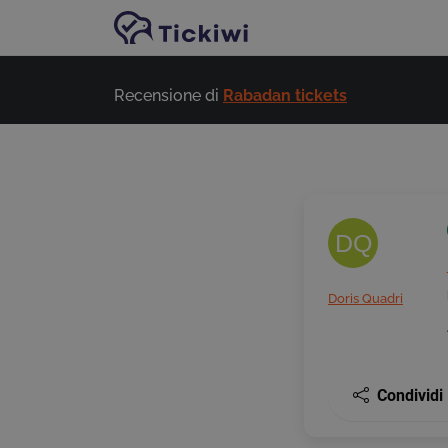
Vai al contenuto principale
Recensione di
Rabadan tickets
DQ
Doris Quadri
Condividi