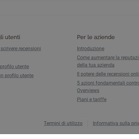
li utenti
Per le aziende
scrivere recensioni
Introduzione
Come aumentare la reputaz
della tua azienda
 profilo utente
Il potere delle recensioni onl
n profilo utente
5 azioni fondamentali contro
Overviews
Piani e tariffe
Termini di utilizzo
Informativa sulla pri