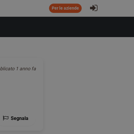
Accesso all'a
Per le aziende
blicato
1 anno fa
Segnala