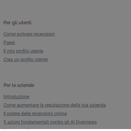
Per gli utenti
Come scrivere recensioni
Paesi
Il mio profilo utente
Crea un profilo utente
Per le aziende
Introduzione
Come aumentare la reputazione della tua azienda
Il potere delle recensioni online
5 azioni fondamentali contro gli AI Overviews
Piani e tariffe