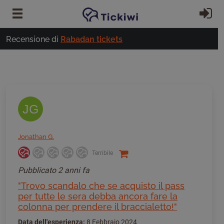
Vai al contenuto principale
Ac
Recensione di
Rabadan tickets
JG
Jonathan G.
Terribile
Pubblicato
2 anni fa
"Trovo scandalo che se acquisto il pass
per tutte le sera debba ancora fare la
colonna per prendere il braccialetto!"
Data dell'esperienza:
8 Febbraio 2024