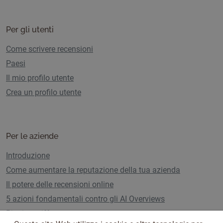
Per gli utenti
Come scrivere recensioni
Paesi
Il mio profilo utente
Crea un profilo utente
Per le aziende
Introduzione
Come aumentare la reputazione della tua azienda
Il potere delle recensioni online
5 azioni fondamentali contro gli AI Overviews
Piani e tariffe