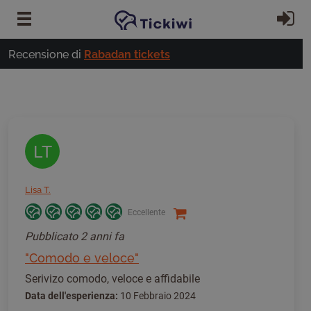
Vai al contenuto principale
Ac
Recensione di
Rabadan tickets
LT
Lisa T.
Eccellente
Pubblicato
2 anni fa
"Comodo e veloce"
Serivizo comodo, veloce e affidabile
Data dell'esperienza:
10 Febbraio 2024