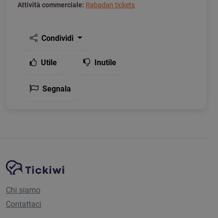
Attività commerciale:
Rabadan tickets
Condividi
Utile
Inutile
Segnala
Navigazione del sito
Piattaforma Tickiwi
Chi siamo
Contattaci