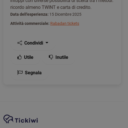
intoppi con diverse possibilità di scelta tra i metodi:
ricordo almeno TWINT e carta di credito.
Data dell'esperienza:
15 Dicembre 2025
Attività commerciale:
Rabadan tickets
Condividi
Utile
Inutile
Segnala
Navigazione del sito
Piattaforma Tickiwi