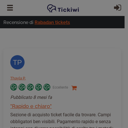
Vai al contenuto principale
Ac
Recensione di
Rabadan tickets
TP
Thayla P.
Eccellente
Pubblicato
8 mesi fa
"Rapido e chiaro"
Sezione di acquisto ticket facile da trovare. Campi
obbligatori ben visibili. Pagamento rapido e senza