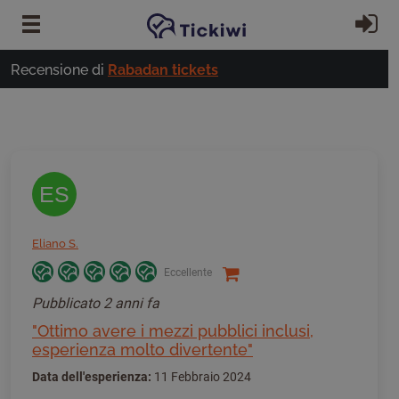
Vai al contenuto principale
Ac
Recensione di
Rabadan tickets
ES
Eliano S.
Eccellente
Pubblicato
2 anni fa
"Ottimo avere i mezzi pubblici inclusi,
esperienza molto divertente"
Data dell'esperienza:
11 Febbraio 2024