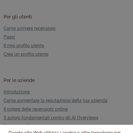
Per gli utenti
Come scrivere recensioni
Paesi
Il mio profilo utente
Crea un profilo utente
Per le aziende
Introduzione
Come aumentare la reputazione della tua azienda
Il potere delle recensioni online
5 azioni fondamentali contro gli AI Overviews
Piani e tariffe
Questo sito Web utilizza i cookie e altre tecnologie per