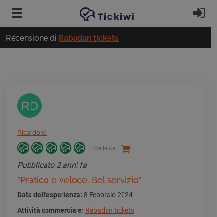
Vai al contenuto principale
Ac
Recensione di
Rabadan tickets
RD
Ricardo d.
Eccellente
Pubblicato
2 anni fa
"Pratico e veloce. Bel servizio"
Data dell'esperienza:
8 Febbraio 2024
Attività commerciale:
Rabadan tickets