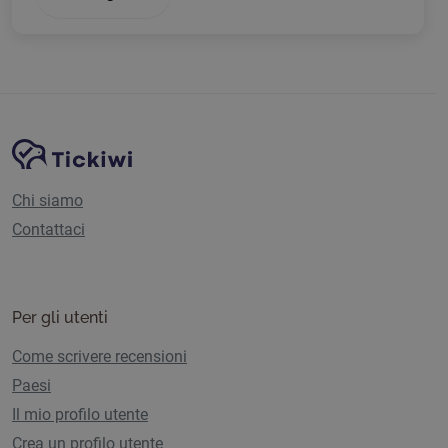
Navigazione del sito
Piattaforma Tickiwi
Chi siamo
Contattaci
Per gli utenti
Come scrivere recensioni
Paesi
Il mio profilo utente
Crea un profilo utente