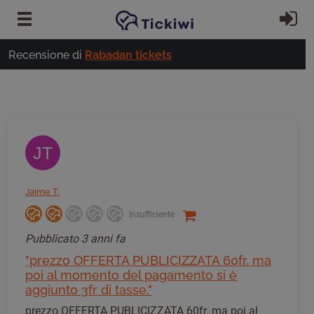
Vai al contenuto principale
Ac
Recensione di
Rabadan tickets
JT
Jaime T.
Insufficiente
Pubblicato
3 anni fa
"prezzo OFFERTA PUBLICIZZATA 60fr. ma
poi al momento del pagamento si è
aggiunto 3fr di tasse."
prezzo OFFERTA PUBLICIZZATA 60fr. ma poi al