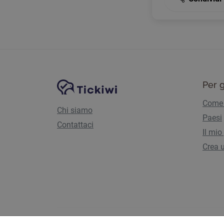
Navigazione del sito
Piattaforma Tickiwi
Per g
Come 
Chi siamo
Paesi
Contattaci
Il mio
Crea u