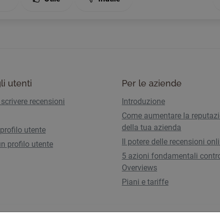
li utenti
Per le aziende
scrivere recensioni
Introduzione
Come aumentare la reputaz
della tua azienda
 profilo utente
Il potere delle recensioni onl
n profilo utente
5 azioni fondamentali contro
Overviews
Piani e tariffe
Termini di utilizzo
Informativa sulla pri