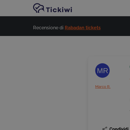
Vai al contenuto principale
Recensione di
Rabadan tickets
MR
Marco R.
Condividi