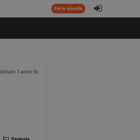
Accesso all'a
Per le aziende
blicato
1 anno fa
Segnala