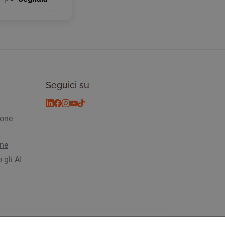
Seguici su
ione
ine
 gli AI
vacy
© 2026 Tickiwi - Tutti i diritti riservati