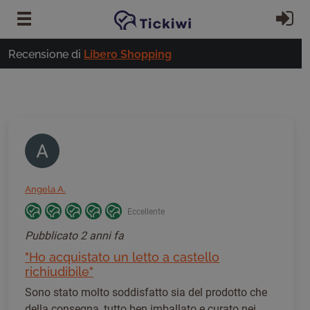
Vai al contenuto principale
Ac
Recensione di
Libero Shopping
Angela A.
Eccellente
Pubblicato
2 anni fa
"Ho acquistato un letto a castello
richiudibile"
Sono stato molto soddisfatto sia del prodotto che
della consegna, tutto ben imballato e curato nei