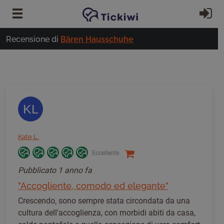
Vai al contenuto principale
Ac
Recensione di
Bären Hausschuhe
KL
Kate L.
Eccellente
Pubblicato
1 anno fa
"Accogliente, comodo ed elegante"
Crescendo, sono sempre stata circondata da una
cultura dell'accoglienza, con morbidi abiti da casa,