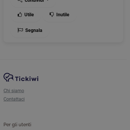
Condividi
Utile
Inutile
Segnala
Navigazione del sito
Piattaforma Tickiwi
Chi siamo
Contattaci
Per gli utenti