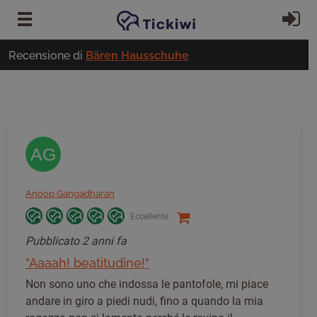
Vai al contenuto principale
Ac
Recensione di
Bären Hausschuhe
AG
Anoop Gangadharan
Eccellente
Pubblicato
2 anni fa
"Aaaah! beatitudine!"
Non sono uno che indossa le pantofole, mi piace
andare in giro a piedi nudi, fino a quando la mia