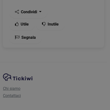
Condividi
Utile
Inutile
Segnala
Navigazione del sito
Piattaforma Tickiwi
Chi siamo
Contattaci