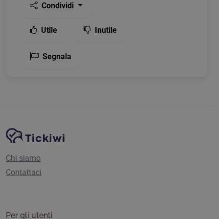
Condividi
Utile
Inutile
Segnala
Navigazione del sito
Piattaforma Tickiwi
Chi siamo
Contattaci
Per gli utenti