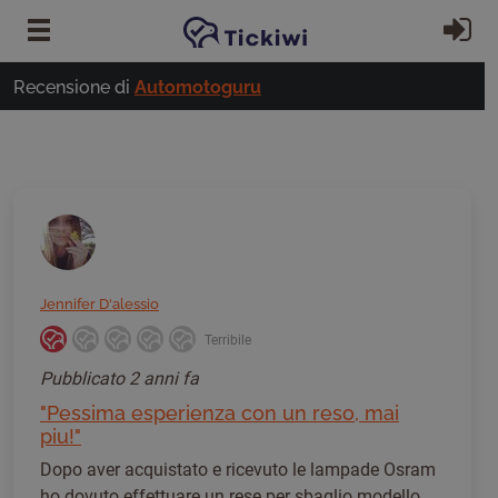
Vai al contenuto principale
Ac
Recensione di
Automotoguru
Jennifer D'alessio
Terribile
Pubblicato
2 anni fa
"Pessima esperienza con un reso, mai
piu!"
Dopo aver acquistato e ricevuto le lampade Osram
ho dovuto effettuare un rese per sbaglio modello,