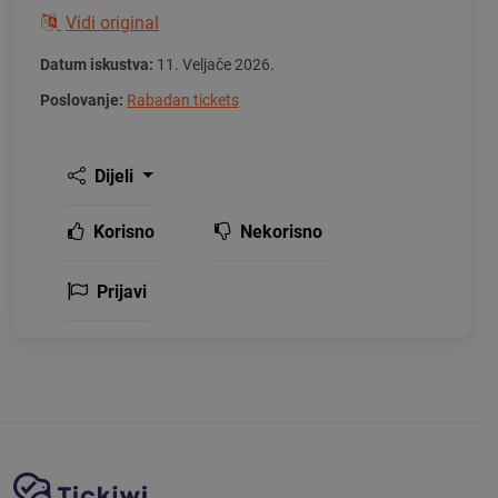
Vidi original
Datum iskustva:
11. Veljače 2026.
Poslovanje:
Rabadan tickets
Dijeli
Korisno
Nekorisno
Prijavi
Navigacija stranice
Tickiwi platforma