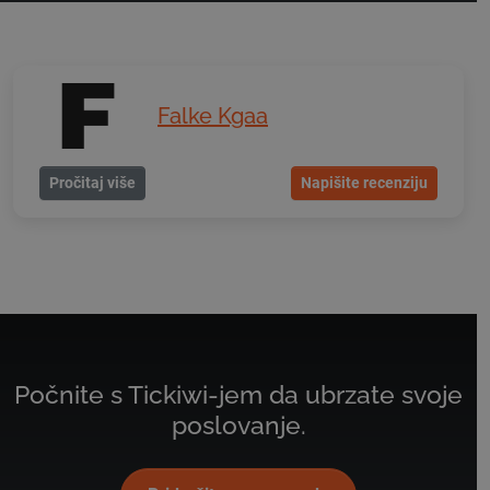
Falke Kgaa
Pročitaj više
Napišite recenziju
Počnite s Tickiwi-jem da ubrzate svoje
poslovanje.