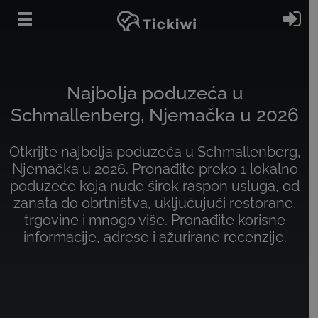
Preskoči na glavni sadržaj
Pr
Najbolja poduzeća u
Schmallenberg, Njemačka u 2026
Otkrijte najbolja poduzeća u Schmallenberg,
Njemačka u 2026. Pronađite preko 1 lokalno
poduzeće koja nude širok raspon usluga, od
zanata do obrtništva, uključujući restorane,
trgovine i mnogo više. Pronađite korisne
informacije, adrese i ažurirane recenzije.