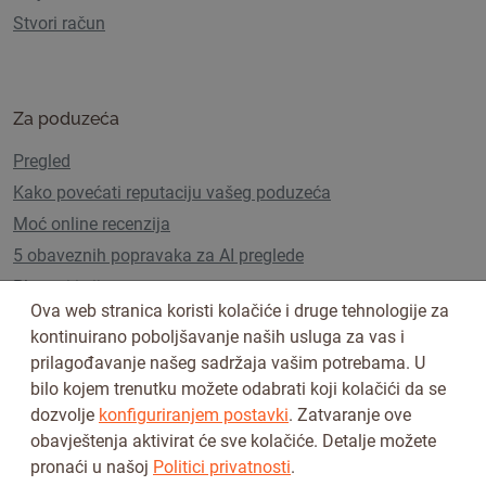
Stvori račun
Za poduzeća
Pregled
Kako povećati reputaciju vašeg poduzeća
Moć online recenzija
5 obaveznih popravaka za AI preglede
Planovi i cijene
Ova web stranica koristi kolačiće i druge tehnologije za
kontinuirano poboljšavanje naših usluga za vas i
prilagođavanje našeg sadržaja vašim potrebama. U
Pratite nas na
bilo kojem trenutku možete odabrati koji kolačići da se
dozvolje
konfiguriranjem postavki
. Zatvaranje ove
obavještenja aktivirat će sve kolačiće. Detalje možete
pronaći u našoj
Politici privatnosti
.