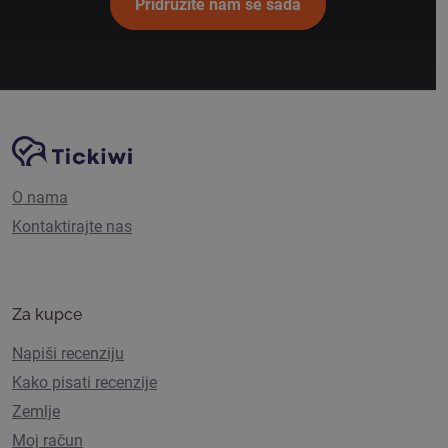
Pridružite nam se sada
Navigacija stranice
Tickiwi platforma
O nama
Kontaktirajte nas
Za kupce
Napiši recenziju
Kako pisati recenzije
Zemlje
Moj račun