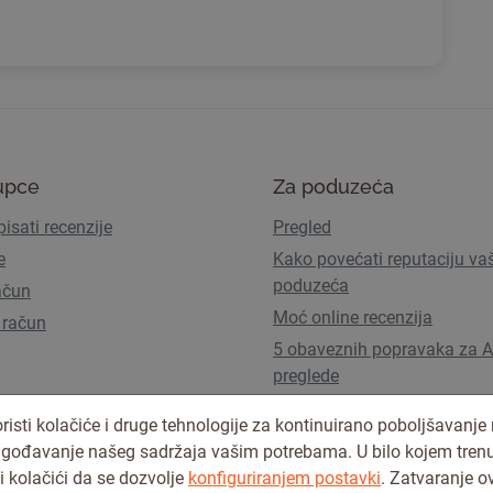
upce
Za poduzeća
isati recenzije
Pregled
e
Kako povećati reputaciju va
poduzeća
ačun
Moć online recenzija
 račun
5 obaveznih popravaka za A
preglede
Planovi i cijene
risti kolačiće i druge tehnologije za kontinuirano poboljšavanje
lagođavanje našeg sadržaja vašim potrebama. U bilo kojem tren
i kolačići da se dozvolje
konfiguriranjem postavki
. Zatvaranje o
Uvjeti korištenja
Pravila privatn