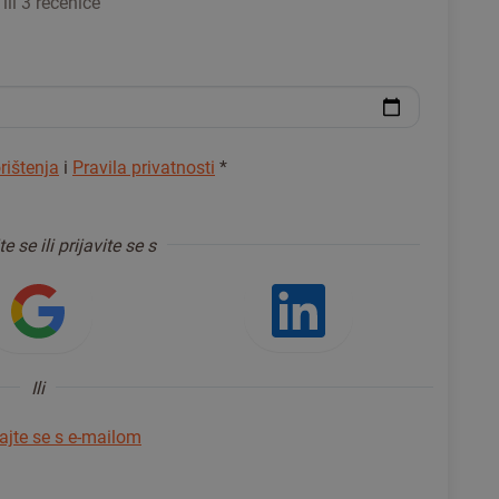
ili 3 rečenice
rištenja
i
Pravila privatnosti
*
te se ili prijavite se s
e s Facebookom
Prijavite se s Googleom
Prijavite 
Ili
rajte se s e-mailom