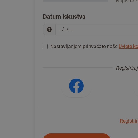
Napišite 2 
Datum iskustva
Nastavljanjem prihvaćate naše
Uvjete ko
Registrirajte se da biste nastavili
*
Registriraj
Prijavite s
Registri