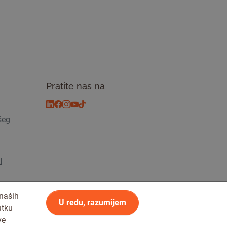
Pratite nas na
šeg
I
 naših
U redu, razumijem
utku
ve
osti
© 2026 Tickiwi - Sva prava pridržana