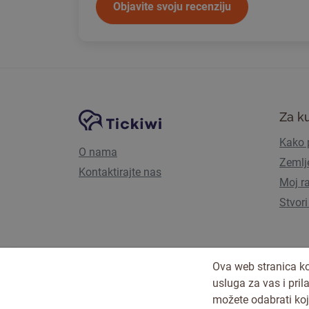
Objavite svoju recenziju
Navigacija stranice
Tickiwi platforma
Za k
Kako p
O nama
Zemlj
Kontaktirajte nas
Moj r
Stvori
Ova web stranica ko
usluga za vas i pri
možete odabrati koj