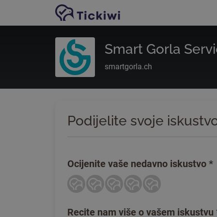
Preskoči na glavni sadržaj
Smart Gorla Serv
smartgorla.ch
Podijelite svoje iskust
Ocijenite vaše nedavno iskustvo
*
Recite nam više o vašem iskustvu