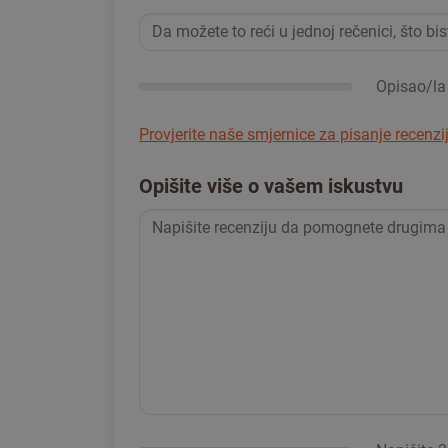
Opisao/la 
Provjerite naše smjernice za pisanje recenzi
Opišite više o vašem iskustvu