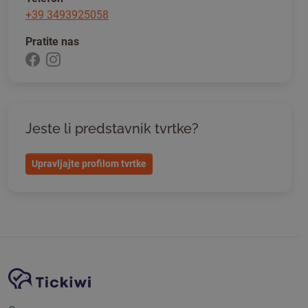
+39 3493925058
Pratite nas
Jeste li predstavnik tvrtke?
Upravljajte profilom tvrtke
Navigacija stranice
Tickiwi platforma