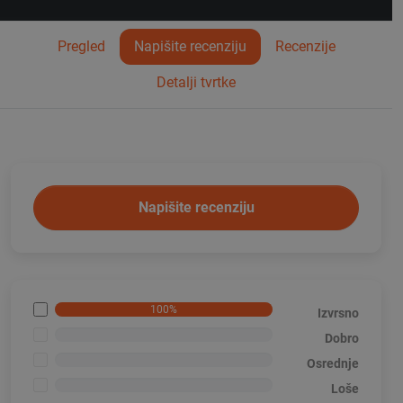
Pregled
Napišite recenziju
Recenzije
Detalji tvrtke
Napišite recenziju
100%
Izvrsno
<1%
Dobro
<1%
Osrednje
<1%
Loše