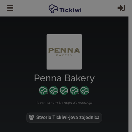
Preskoči na glavni sadržaj
Pr
Penna Bakery
Izvrsno
-
na temelju 8 recenzija
Stvorio Tickiwi-jeva zajednica