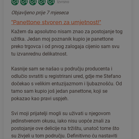
Izvrsno
Objavljeno
prije 7 mjeseca
"Panettone stvoren za umjetnost!"
Kažem da apsolutno nisam znao za postojanje tog
užitka. Jedan moj poznanik kupio je panettone
preko trgovca i od prvog zalogaja cijenio sam svu
tu izvanrednu delikatnost.
Kasnije sam se našao u području producenta i
odlučio svratiti u registrirani ured, gdje me Stefano
dočekao s velikim entuzijazmom i ljubaznošću. Od
tamo sam kupio još jedan panettone, koji se
pokazao kao pravi uspjeh.
Svi moji prijatelji mogli su uživati u njegovom
jedinstvenom okusu, iako nisu uopće znali za
postojanje ove delicije na tržištu, unatoč tome što
su živjeli u tom području. Definitivno ću nastaviti