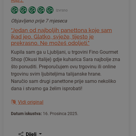
Maja Z.
Izvrsno
Objavljeno
prije 7 mjeseca
"Jedan od najboljih panettona koje sam
ikad jeo. Glatko, svježe, tijesto je
prekrasno. Ne možeš odoljeti."
Kupila sam ga u Ljubljani, u trgovini Fino Gourmet
Shop (Okusi Italije) gdje kuharica Sara najbolje zna
što ponuditi. Preporučujem ovu trgovinu ili online
trgovinu svim ljubiteljima talijanske hrane.
Naručio sam drugi panettone prije samo nekoliko
dana i stvarno ga želim isprobati!
Vidi original
Datum iskustva:
16. Prosinca 2025.
Dijeli