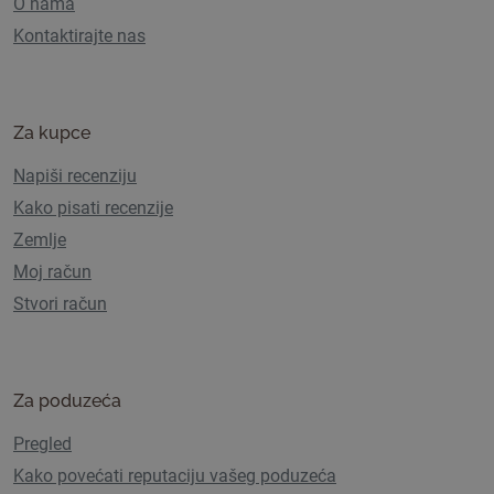
O nama
Kontaktirajte nas
Za kupce
Napiši recenziju
Kako pisati recenzije
Zemlje
Moj račun
Stvori račun
Za poduzeća
Pregled
Kako povećati reputaciju vašeg poduzeća