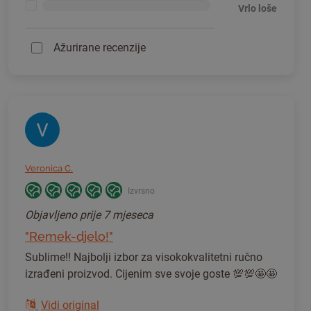
<1%
Vrlo loše
Ažurirane recenzije
Veronica C.
Izvrsno
Objavljeno
prije 7 mjeseca
"Remek-djelo!"
Sublime!! Najbolji izbor za visokokvalitetni ručno
izrađeni proizvod. Cijenim sve svoje goste 💯💯🤩🤩
Vidi original