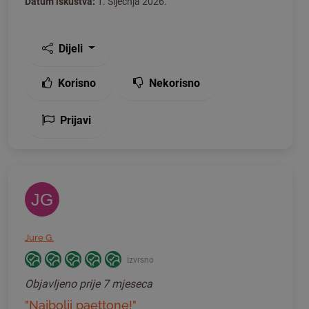
Datum iskustva:
1. Siječnja 2026.
Dijeli
Korisno
Nekorisno
Prijavi
JG
Jure G.
Izvrsno
Objavljeno
prije 7 mjeseca
"Najbolji paettone!"