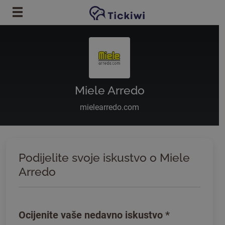
Preskoči na glavni sadržaj
Miele Arredo
mielearredo.com
Podijelite svoje iskustvo o Miele
Arredo
Ocijenite vaše nedavno iskustvo
*