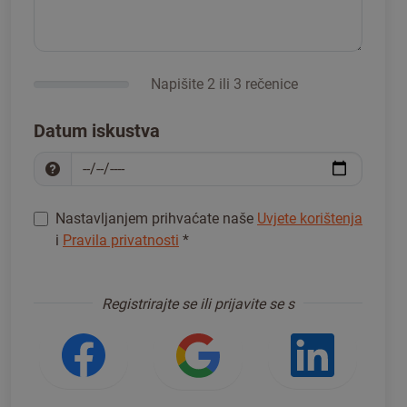
Napišite 2 ili 3 rečenice
Datum iskustva
Nastavljanjem prihvaćate naše
Uvjete korištenja
i
Pravila privatnosti
*
Registrirajte se da biste nastavili
*
Registrirajte se ili prijavite se s
Prijavite se s Facebookom
Prijavite se s Go
Prijavi