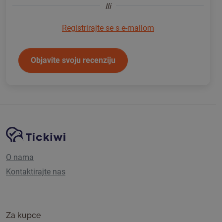
Ili
Registrirajte se s e-mailom
Objavite svoju recenziju
Navigacija stranice
Tickiwi platforma
O nama
Kontaktirajte nas
Za kupce