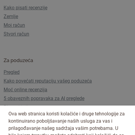
Kako pisati recenzije
Zemlje
Moj račun
Stvori račun
Za poduzeća
Pregled
Kako povećati reputaciju vašeg poduzeća
Moć online recenzija
5 obaveznih popravaka za AI preglede
Planovi i cijene
Ova web stranica koristi kolačiće i druge tehnologije za
kontinuirano poboljšavanje naših usluga za vas i
prilagođavanje našeg sadržaja vašim potrebama. U
Pratite nas na