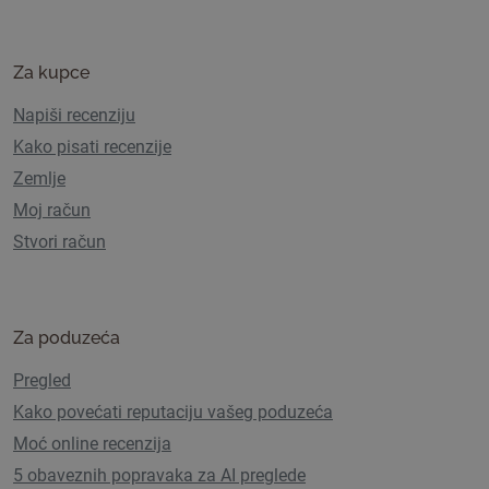
Za kupce
Napiši recenziju
Kako pisati recenzije
Zemlje
Moj račun
Stvori račun
Za poduzeća
Pregled
Kako povećati reputaciju vašeg poduzeća
Moć online recenzija
5 obaveznih popravaka za AI preglede