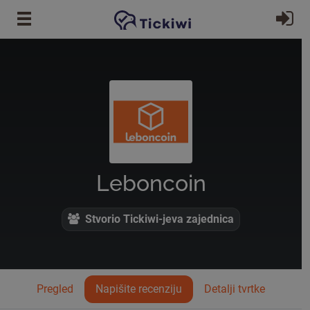
Preskoči na glavni sadržaj
Pr
Leboncoin
Stvorio Tickiwi-jeva zajednica
Pregled
Napišite recenziju
Detalji tvrtke