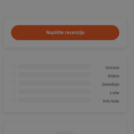
Napišite recenziju
<1%
Izvrsno
<1%
Dobro
<1%
Osrednje
<1%
Loše
<1%
Vrlo loše