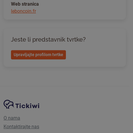
Web stranica
leboncoin.fr
Jeste li predstavnik tvrtke?
Upravljajte profilom tvrtke
Navigacija stranice
Tickiwi platforma
O nama
Kontaktirajte nas