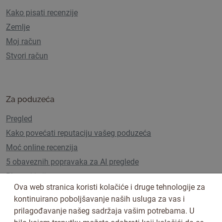
Kako pisati recenzije
Zemlje
Moj račun
Stvori račun
Za poduzeća
Pregled
Kako povećati reputaciju vašeg poduzeća
Moć online recenzija
5 obaveznih popravaka za AI preglede
Planovi i cijene
Ova web stranica koristi kolačiće i druge tehnologije za
kontinuirano poboljšavanje naših usluga za vas i
prilagođavanje našeg sadržaja vašim potrebama. U
Pratite nas na