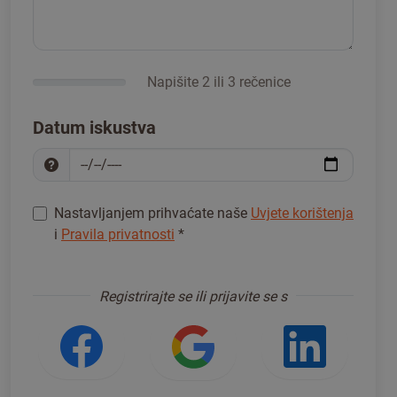
Napišite 2 ili 3 rečenice
Datum iskustva
Nastavljanjem prihvaćate naše
Uvjete korištenja
i
Pravila privatnosti
*
Registrirajte se da biste nastavili
*
Registrirajte se ili prijavite se s
Prijavite se s Facebookom
Prijavite se s Go
Prijavi