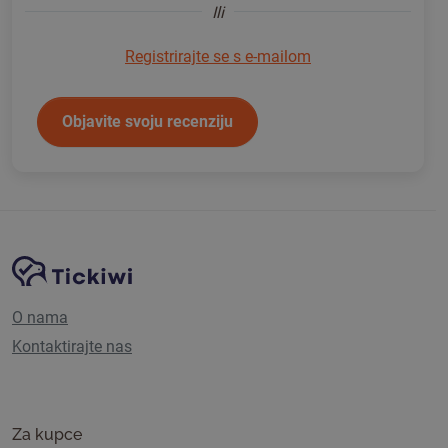
Ili
Registrirajte se s e-mailom
Objavite svoju recenziju
Navigacija stranice
Tickiwi platforma
O nama
Kontaktirajte nas
Za kupce