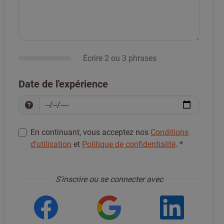
Écrire 2 ou 3 phrases
Date de l'expérience
En continuant, vous acceptez nos
Conditions
d'utilisation
et
Politique de confidentialité
.
*
S'inscrire pour continuer
*
S'inscrire ou se connecter avec
Se connecter avec Facebook
Se connecter ave
Se con