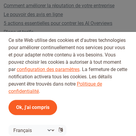
Comment améliorer la réputation de votre entreprise
Le pouvoir des avis en ligne
5 actions essentielles pour contrer les AI Overviews
Plans et tarifs
Ce site Web utilise des cookies et d'autres technologies
pour améliorer continuellement nos services pour vous
et pour adapter notre contenu à vos besoins. Vous
Suivez-nous sur
pouvez choisir les cookies à autoriser à tout moment
par
configuration des paramètres
. La fermeture de cette
notification activera tous les cookies. Les détails
peuvent être trouvés dans notre
Politique de
confidentialité
.
Ok, j'ai compris
Conditions d'utilisation
Politique de confidentialité
© 2026 Tickiwi - Tous droits réservés