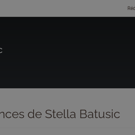
Réd
c
nces de Stella Batusic