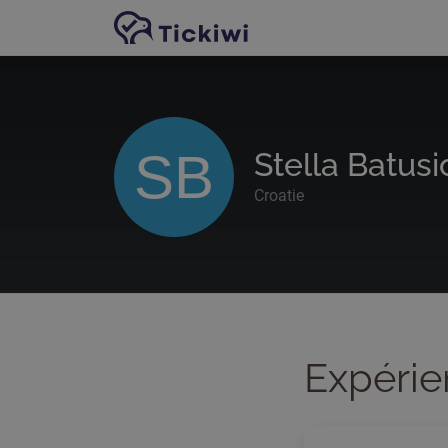
Passer au contenu principal
SB
Stella Batusi
Croatie
Expérie